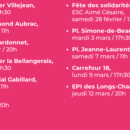
r Villejean,
Fête des solidarité
18h30
ESC Aimé Césaire,
samedi 28 février / 1
mond Aubrac,
 11h
Pl. Simone-de-Beau
mardi 3 mars / 17h3
ardonnet,
r / 20h
Pl. Jeanne-Laurent
samedi 7 mars / 11h
r la Bellangerais,
18h30
Carrefour 18,
lundi 9 mars / 17h3
l Gabillard,
 11h
EPI des Longs-Ch
jeudi 12 mars / 20h
 20h