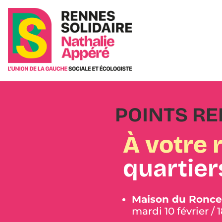
POINTS R
À votre 
quartier
Maison du Ronce
mardi 10 février /