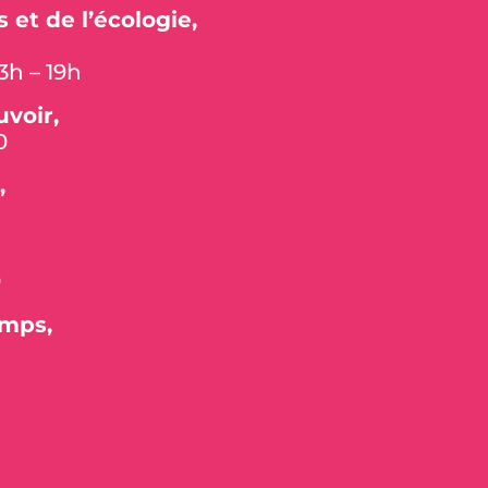
s et de l’écologie,
3h – 19h
voir,
0
,
0
amps,