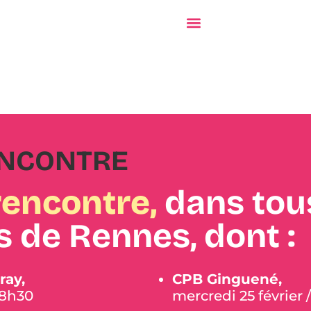
ENCONTRE
rencontre,
dans tous
s de Rennes, dont :
ray,
CPB Ginguené,
 18h30
mercredi 25 février 